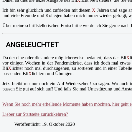
Daher ist dies die letzte Ausgabe des Bli
X
licht Newsletters, die Sie er
Ich bin sehr glücklich und zufrieden mit diesen
X
Jahren und sage an
und viele Freunde und Kollegen haben mich immer wieder gefragt, waru
Über meine schriftstellerischen Fortschritte werde ich Sie gerne nach
ANGELEUCHTET
Da der eine oder die andere möglicherweise bedauert, dass das Bli
X
l
vor einigen Wochen in der Pandemiekrise, dass ich doch mal etwas ü
Bli
X
lichter noch mal durchzugehen, zu sortieren und in einer Tabell
passenden Bli
X
lichtern und Übungen.
Jetzt bleibt mir nur noch ein Auf Wiedersehen! zu sagen. Wo auch im
passen Sie gut auf sich auf! Und falls Sie mal Untestützung und Austa
Wenn Sie noch mehr erhellende Momente haben möchten, hier geht es 
Lieber zur Startseite zurückkehren?
Veröffentlicht: 19. Oktober 2020