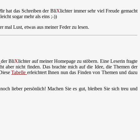
r hat das Schreiben der Bli
X
lichter immer sehr viel Freude gemacht
icht sogar mehr als eins ;-))
der mal Lust, etwas aus meiner Feder zu lesen.
der Bli
X
lichter auf meiner Homepage zu stöbern. Eine Leserin fragte
cht aber nicht finden. Das brachte mich auf die Idee, die Themen der
 Diese
Tabelle
erleichtert Ihnen nun das Finden von Themen und dazu
noch lieber persönlich! Machen Sie es gut, bleiben Sie sich treu und