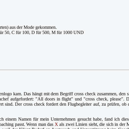
nderten) aus der Mode gekommen.
L für 50, C für 100, D für 500, M für 1000 UND
enlogo kam. Das hängt mit dem Begriff cross check zusammen, den si
ef aufgefordert: "All doors in flight" und "cross check, please". 
rt sind. Der cross check fordert den Flugbegleiter auf, zu prüfen, ob
ch einem Namen für mein Unternehmen gesucht habe, fand ich diesen
 Coaching passt. Wenn man das
X
als zwei Linien sieht, die sich in de