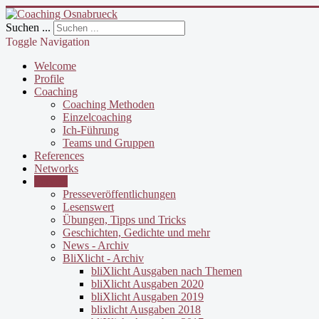
Suchen ...
Toggle Navigation
Welcome
Profile
Coaching
Coaching Methoden
Einzelcoaching
Ich-Führung
Teams und Gruppen
References
Networks
Service
Presseveröffentlichungen
Lesenswert
Übungen, Tipps und Tricks
Geschichten, Gedichte und mehr
News - Archiv
BliXlicht - Archiv
bliXlicht Ausgaben nach Themen
bliXlicht Ausgaben 2020
bliXlicht Ausgaben 2019
blixlicht Ausgaben 2018