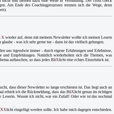
h sucht und bleiben dazu eine Weile in Verbindung. Der cross check
ungen. Am Ende des Coachingprozesses trennen sich die Wege, denn
hen).
s
X
wieder auf, denn mit meinem Newsletter wollte ich meinen Lesern
ube - was ich sehr gerne tue - dann ist das vielfach gelungen.
den uns irgendwie immer - durch eigene Erfahrungen und Erlebnisse,
te und Empfehlungen. Natürlich wiederholten sich die Themen, was
Thema auftauchen, so dass jedes Bli
X
licht eine echtes Einzelstück ist.
ascht, dass dieser Newsletter so lange erschienen ist. Das liegt auch an
l erhielt ich die Rückmeldung, dass das Bli
X
licht genau im richtigen
 Leserin. Wusste ich nicht, war ein Zufall! Oder wie ist das nochmal
i
XX
licht eingefügt werden sollte. Ich habe mich dagegen entschieden.