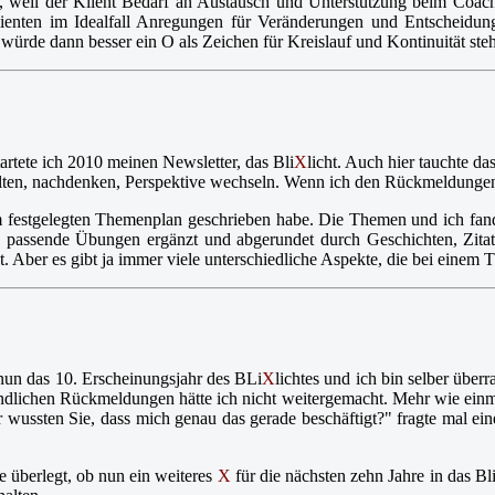
ch, weil der Klient Bedarf an Austausch und Unterstützung beim Coac
Klienten im Idealfall Anregungen für Veränderungen und Entscheid
 würde dann besser ein O als Zeichen für Kreislauf und Kontinuität ste
rtete ich 2010 meinen Newsletter, das Bli
X
licht. Auch hier tauchte da
n, nachdenken, Perspektive wechseln. Wenn ich den Rückmeldungen gla
em festgelegten Themenplan geschrieben habe. Die Themen und ich fan
 passende Übungen ergänzt und abgerundet durch Geschichten, Zita
. Aber es gibt ja immer viele unterschiedliche Aspekte, die bei einem 
t nun das 10. Erscheinungsjahr des BLi
X
lichtes und ich bin selber überr
undlichen Rückmeldungen hätte ich nicht weitergemacht. Mehr wie einma
ussten Sie, dass mich genau das gerade beschäftigt?" fragte mal eine
ge überlegt, ob nun ein weiteres
X
für die nächsten zehn Jahre in das Bl