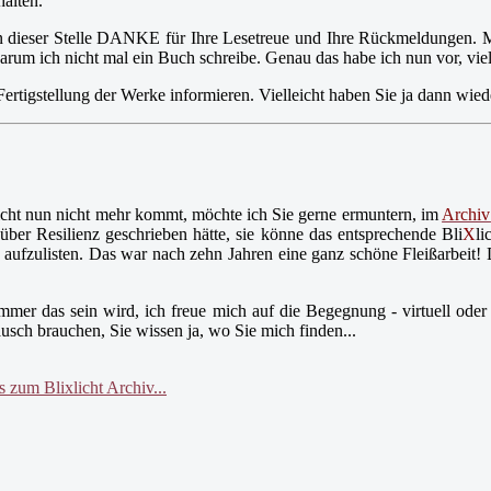
halten.
 dieser Stelle DANKE für Ihre Lesetreue und Ihre Rückmeldungen. Mi
m ich nicht mal ein Buch schreibe. Genau das habe ich nun vor, vielle
 Fertigstellung der Werke informieren. Vielleicht haben Sie ja dann wie
icht nun nicht mehr kommt, möchte ich Sie gerne ermuntern, im
Archiv
ber Resilienz geschrieben hätte, sie könne das entsprechende Bli
X
li
e aufzulisten. Das war nach zehn Jahren eine ganz schöne Fleißarbeit!
mer das sein wird, ich freue mich auf die Begegnung - virtuell oder 
usch brauchen, Sie wissen ja, wo Sie mich finden...
zum Blixlicht Archiv...