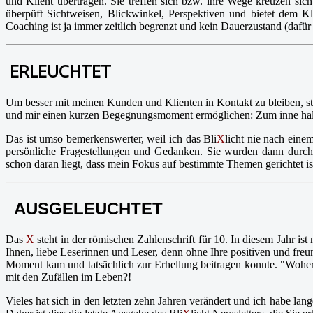
und Klient übertragen. Sie treffen sich bzw. ihre Wege kreuzen si
überpüft Sichtweisen, Blickwinkel, Perspektiven und bietet dem 
Coaching ist ja immer zeitlich begrenzt und kein Dauerzustand (dafür
ERLEUCHTET
Um besser mit meinen Kunden und Klienten in Kontakt zu bleiben, sta
und mir einen kurzen Begegnungsmoment ermöglichen: Zum inne halte
Das ist umso bemerkenswerter, weil ich das Bli
X
licht nie nach ein
persönliche Fragestellungen und Gedanken. Sie wurden dann durch
schon daran liegt, dass mein Fokus auf bestimmte Themen gerichtet ist
AUSGELEUCHTET
Das
X
steht in der römischen Zahlenschrift für 10. In diesem Jahr is
Ihnen, liebe Leserinnen und Leser, denn ohne Ihre positiven und fre
Moment kam und tatsächlich zur Erhellung beitragen konnte. "Woher w
mit den Zufällen im Leben?!
Vieles hat sich in den letzten zehn Jahren verändert und ich habe lan