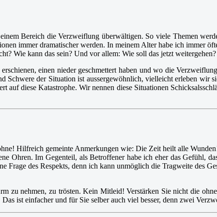
einem Bereich die Verzweiflung überwältigen. So viele Themen werden
uationen immer dramatischer werden. In meinem Alter habe ich immer öft
ht? Wie kann das sein? Und vor allem: Wie soll das jetzt weitergehen?
os erschienen, einen nieder geschmettert haben und wo die Verzweiflu
 Schwere der Situation ist aussergewöhnlich, vielleicht erleben wir si
iert auf diese Katastrophe. Wir nennen diese Situationen Schicksalssch
ohne! Hilfreich gemeinte Anmerkungen wie: Die Zeit heilt alle Wunden!
ffene Ohren. Im Gegenteil, als Betroffener habe ich eher das Gefühl, d
ne Frage des Respekts, denn ich kann unmöglich die Tragweite des Gesc
 Arm zu nehmen, zu trösten. Kein Mitleid! Verstärken Sie nicht die ohne
Das ist einfacher und für Sie selber auch viel besser, denn zwei Verzwei