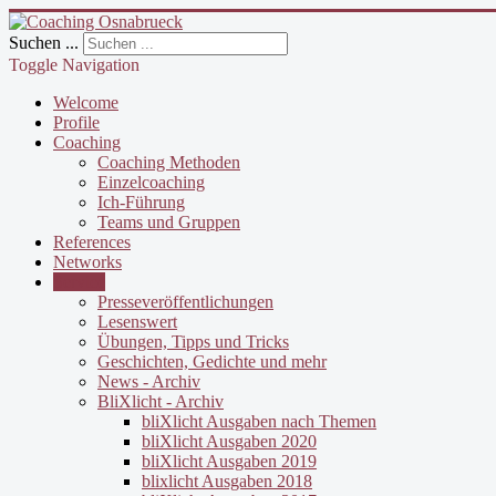
Suchen ...
Toggle Navigation
Welcome
Profile
Coaching
Coaching Methoden
Einzelcoaching
Ich-Führung
Teams und Gruppen
References
Networks
Service
Presseveröffentlichungen
Lesenswert
Übungen, Tipps und Tricks
Geschichten, Gedichte und mehr
News - Archiv
BliXlicht - Archiv
bliXlicht Ausgaben nach Themen
bliXlicht Ausgaben 2020
bliXlicht Ausgaben 2019
blixlicht Ausgaben 2018