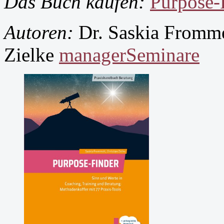
Das Buch kaufen:
Purpose-
Autoren:
Dr. Saskia Frommel
Zielke
managerSeminare